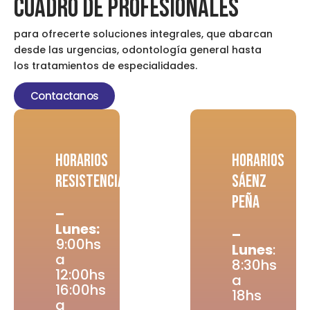
Cuadro De Profesionales
para ofrecerte soluciones integrales, que abarcan
desde las urgencias, odontología general hasta
los tratamientos de especialidades.
Contactanos
HORARIOS
HORARIOS
Resistencia
Sáenz
Peña
–
Lunes:
–
9:00hs
Lunes
:
a
8:30hs
12:00hs
a
16:00hs
18hs
a