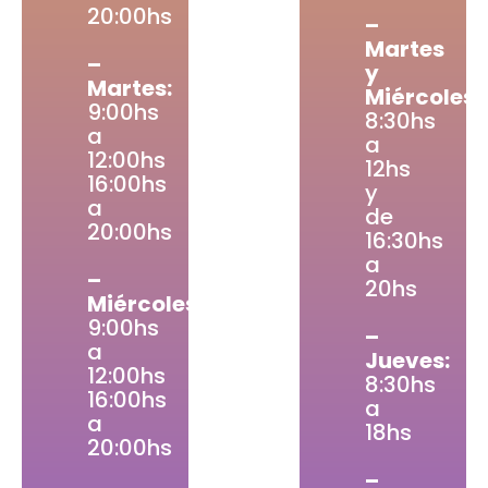
20:00hs
–
Martes
–
y
Martes:
Miércoles:
9:00hs
8:30hs
a
a
12:00hs
12hs
16:00hs
y
a
de
20:00hs
16:30hs
a
–
20hs
Miércoles:
9:00hs
–
a
Jueves:
12:00hs
8:30hs
16:00hs
a
a
18hs
20:00hs
–